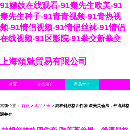
91嫖妓在线观看-91秦先生欧美-91
秦先生种子-91青青视频-91青热视
频-91情侣视频-91情侣丝袜-91情侣
在线视频-91区影院-91拳交新拳交
上海頌魅貿易有限公司
首頁
企業簡介
產品大全
聯系我們
企業信息
訪客留言
當前位置：
首頁
>
產品大全
>
純棉斜紋格四件套 歐美英倫風，舒適與格
調并存