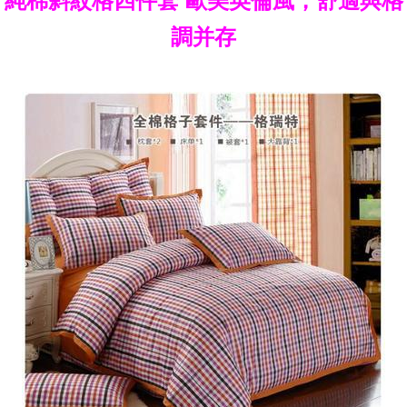
純棉斜紋格四件套 歐美英倫風，舒適與格
調并存