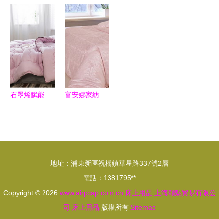
并存 韓版
后】婚慶床
結婚四件套
Somerelle
磨毛床品四
上用品 韓
傳統喜慶與
純棉雙層紗
件套的選購
式公主款四
環保涂料的
四件套 波
與批發指南
件套，打造
品質之選
點熊圖案，
浪漫之約
打造親膚舒
適的睡眠環
境
石墨烯賦能
富安娜家紡
冬日暖眠
品質解析
Playboy家
聚焦四件套
紡水性涂料
與水性涂料
冬被深度解
家居搭配
地址：浦東新區祝橋鎮華星路337號2層
析
電話：1381795**
Copyright © 2026
www.airpcap.com.cn
床上用品
上海頌魅貿易有限公
司
床上用品
版權所有
Sitemap