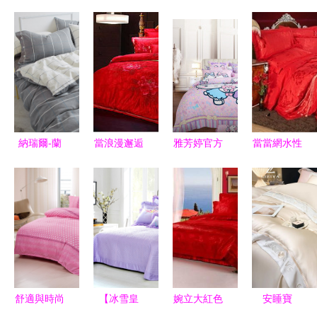
納瑞爾-蘭
當浪漫邂逅
雅芳婷官方
當當網水性
磨毛四件套
安全 水性
旗艦店 京
涂料四件套
秋冬暖意，
涂料為床上
東平臺上的
打造健康環
簡約舒適的
用品注入清
水性涂料優
保的居家新
睡眠藝術
新與安心
選指南
體驗
舒適與時尚
【冰雪皇
婉立大紅色
安睡寶