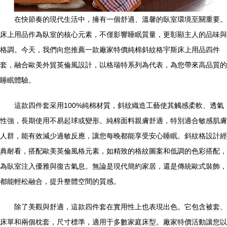
在快節奏的現代生活中，擁有一個舒適、溫馨的臥室環境至關重要。
床上用品作為臥室的核心元素，不僅影響睡眠質量，更彰顯主人的品味與
格調。今天，我們向您推薦一款廠家特價純棉斜紋格宇斯床上用品四件
套，融合歐美外貿英倫風設計，以格瑞特系列為代表，為您帶來高品質的
睡眠體驗。
這款四件套采用100%純棉材質，斜紋織造工藝使其觸感柔軟、透氣
性強，長期使用不易起球或變形。純棉面料親膚舒適，特別適合敏感肌膚
人群，能有效減少過敏反應，讓您每晚都能享受安心睡眠。斜紋格設計經
典耐看，搭配歐美英倫風格元素，如精致的格紋圖案和低調的色彩搭配，
為臥室注入優雅與復古氣息。無論是現代簡約家居，還是傳統歐式裝飾，
都能輕松融合，提升整體空間的質感。
除了美觀與舒適，這款四件套在實用性上也表現出色。它包含被套、
床單和兩個枕套，尺寸標準，適用于多數家庭床型。廠家特價活動讓您以